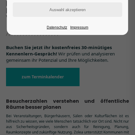
PERSONENFREQUENZZÄHLUNG
FÜR SÄLE, BÜRGERHÄUSER UND
VERANSTALTUNGEN
Datenschutz
Impressum
Buchen Sie jetzt ihr kostenfreies 30-minütiges
Kennenlern-Gespräch!
Wir prüfen und analysieren
gemeinsam ihr Potenzial und Ihre Möglichkeiten.
zum Terminkalender
Besucherzahlen verstehen und öffentliche
Räume besser planen
Bei Veranstaltungen, Bürgerhäusern, Sälen oder Kulturflächen ist es
hilfreich zu wissen, wie viele Menschen tatsächlich vor Ort sind. Nicht nur
aus Sicherheitsgründen, sondern auch für Reinigung, Planung,
Raumkonzepte und zukünftige Nutzung. Zolea unterstützt Kommunen mit