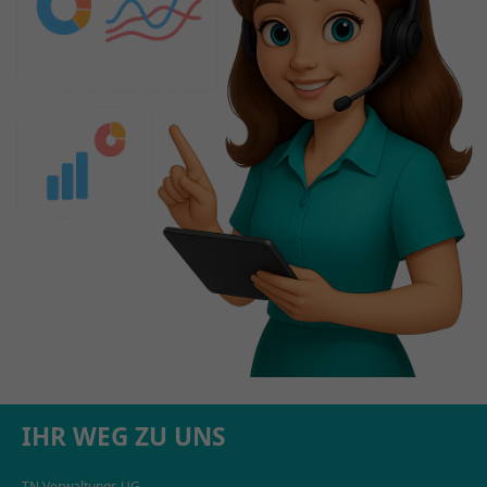
info@zolea.de
0251 97160
IHR WEG ZU UNS
TN Verwaltungs UG