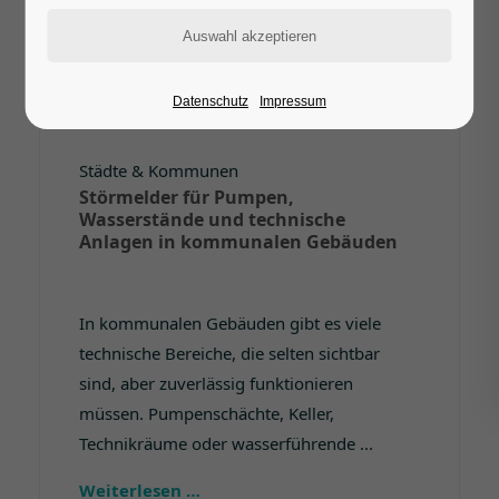
Datenschutz
Impressum
Städte & Kommunen
Störmelder für Pumpen,
Wasserstände und technische
Anlagen in kommunalen Gebäuden
In kommunalen Gebäuden gibt es viele
technische Bereiche, die selten sichtbar
sind, aber zuverlässig funktionieren
müssen. Pumpenschächte, Keller,
Technikräume oder wasserführende ...
Weiterlesen …