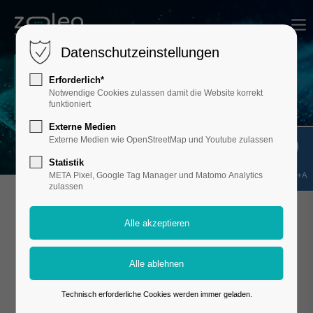
Datenschutzeinstellungen
USE CASES
Erforderlich*
Notwendige Cookies zulassen damit die Website korrekt
funktioniert
Beratung. Montage. Analyse.
Externe Medien
Externe Medien wie OpenStreetMap und Youtube zulassen
Statistik
Shift+Alt+A
META Pixel, Google Tag Manager und Matomo Analytics
zulassen
Technisch erforderliche Cookies werden immer geladen.