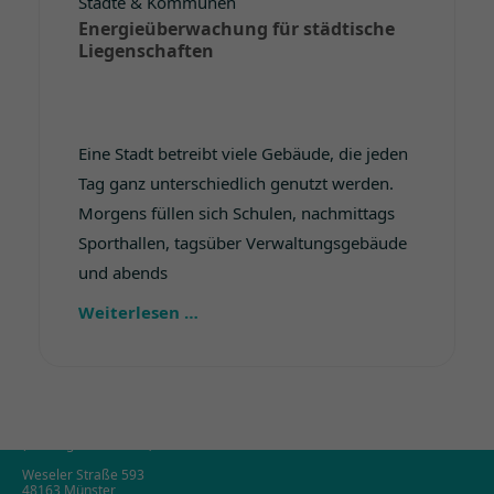
Städte & Kommunen
Energieüberwachung für städtische
Liegenschaften
Eine Stadt betreibt viele Gebäude, die jeden
Tag ganz unterschiedlich genutzt werden.
info@zolea.de
Morgens füllen sich Schulen, nachmittags
Sporthallen, tagsüber Verwaltungsgebäude
0251 97160
und abends
Weiterlesen …
IHR WEG ZU UNS
TN Verwaltungs UG
(haftungsbeschränkt)
Weseler Straße 593
48163 Münster